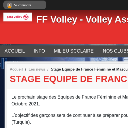
Panneau de gestion des cookies
Se connecter
FF Volley - Volley As
ACCUEIL
INFO
MILIEU SCOLAIRE
NOS CLUB
Accueil
Les news
Stage Equipe de France Féminine et Mascul
STAGE EQUIPE DE FRANCE
Le prochain stage des Equipes de France Féminine et Ma
Octobre 2021.
L'objectif des garçons sera de continuer à se préparer p
(Turquie).