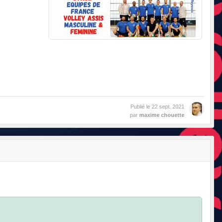
Publié le
22 sept. 2021
par
maxime chouette