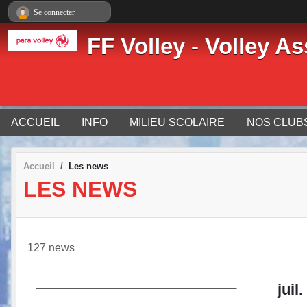
Panneau de gestion des cookies
Se connecter
FF Volley - Volley As
ACCUEIL
INFO
MILIEU SCOLAIRE
NOS CLUB
Accueil
Les news
LES NEWS
127 news
juil.