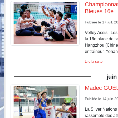
Championnat
Bleues 16e
Publiée le
17 juil. 2
Volley Assis : Le
la 16e place de s
Hangzhou (Chine).
entraîneur, Yohan
Lire la suite
juin
Madec GUÉLÉ
Publiée le
14 juin 2
La Silver Nations
rassemble des ath