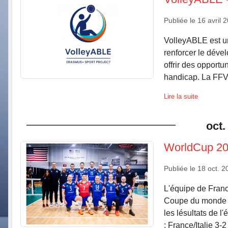
Publiée le
16 avril 
VolleyABLE est un
renforcer le dével
offrir des opportu
handicap. La FFVo
Lire la suite
oct.
WorldCup 202
Publiée le
18 oct. 2
L'équipe de Franc
Coupe du monde de
les lésultats de 
: France/Italie 3-2 