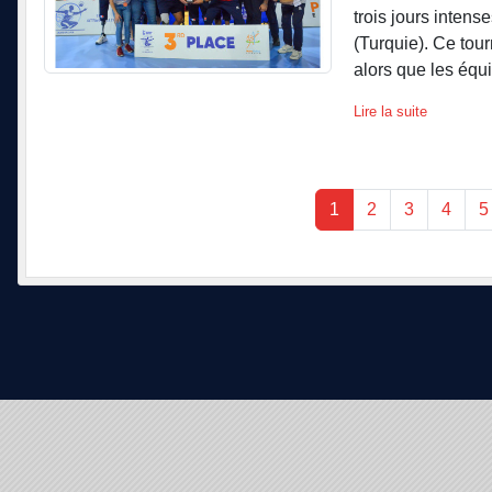
trois jours intens
(Turquie). Ce tour
alors que les équi
Lire la suite
1
2
3
4
5