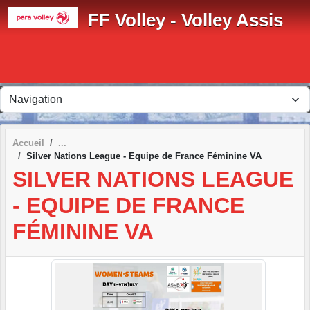
Panneau de gestion des cookies
FF Volley - Volley Assis
Accueil
Silver Nations League - Equipe de France Féminine VA
SILVER NATIONS LEAGUE
- EQUIPE DE FRANCE
FÉMININE VA