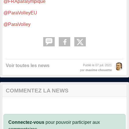
@FRAparalympique
@ParaVolleyEU
@ParaVolley
Voir toutes les news
Publié le
07 juil. 2021
par
maxime chouette
COMMENTEZ LA NEWS
Connectez-vous
pour pouvoir participer aux