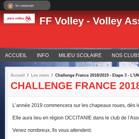
Panneau de gestion des cookies
Se connecter
FF Volley - Volley As
ACCUEIL
INFO
MILIEU SCOLAIRE
NOS CLUB
Accueil
Les news
Challenge France 2018/2019 - Etape 3 - L'UN
CHALLENGE FRANCE 2018/2
L'année 2019 commencera sur les chapeaux roues, dès le
Elle aura lieu en région OCCITANIE dans le club de l'Ass
Venez nombreux. Ils vous attendent.