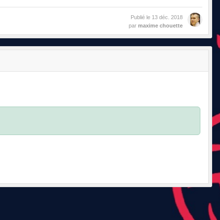
Publié le
13 déc. 2018
par
maxime chouette