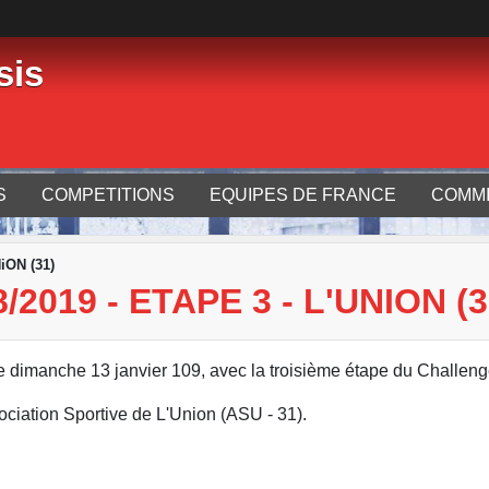
sis
S
COMPETITIONS
EQUIPES DE FRANCE
COMMI
iON (31)
019 - ETAPE 3 - L'UNION (3
 dimanche 13 janvier 109, avec la troisième étape du Challeng
ociation Sportive de L'Union (ASU - 31).