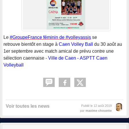
Le
#GroupeFrance
féminin de
#volleyassis
se
retrouve bientôt en stage à
Caen Volley Ball
du 30 août au
1er septembre avec match amical de prévu contre une
sélection caennaise -
Ville de Caen
-
ASPTT Caen
Volleyball
Voir toutes les news
Publié le
12 août 2019
par
maxime chouette