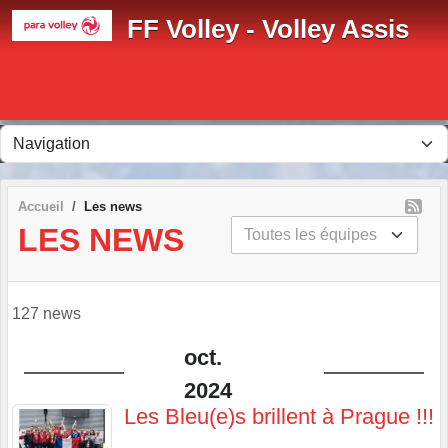
Panneau de gestion des cookies
FF Volley - Volley Assis
Accueil
Les news
LES NEWS
127 news
oct.
2024
Les Bleu(e)s brillent à Prague !!!