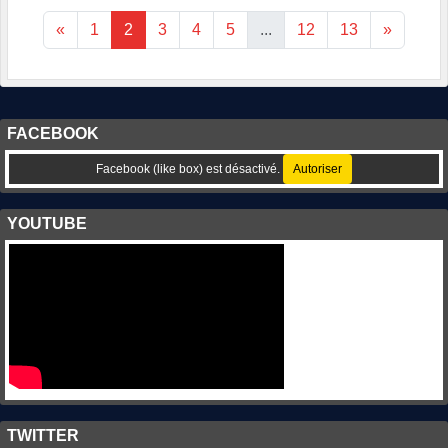
«
1
2
3
4
5
...
12
13
»
FACEBOOK
Facebook (like box) est désactivé.
Autoriser
YOUTUBE
TWITTER