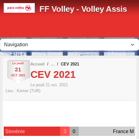
Panneau de gestion des cookies
FF Volley - Volley Assis
Le
jeudi
Accueil
CEV 2021
21
CEV 2021
OCT.
2021
Le
jeudi
21
oct.
2021
Lieu :
Kemer (TUR)
Slovénie
3
0
France M