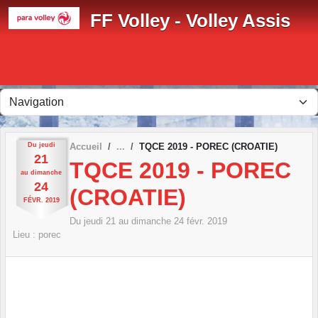
Panneau de gestion des cookies
FF Volley - Volley Assis
Du
jeudi
Accueil
TQCE 2019 - POREC (CROATIE)
21
TQCE 2019 - POREC
au
dimanche
24
(CROATIE)
FÉVR.
2019
Du
jeudi
21
au
dimanche
24
févr.
2019
Lieu :
porec