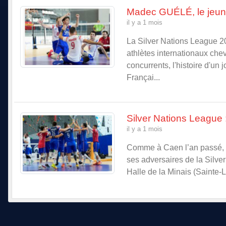
Madec GUÉLÉ, le jeun
il y a 1 mois
La Silver Nations League 2
athlètes internationaux che
concurrents, l'histoire d'un
Françai...
Silver Nations League 
il y a 1 mois
Comme à Caen l’an passé, l
ses adversaires de la Silve
Halle de la Minais (Sainte-L